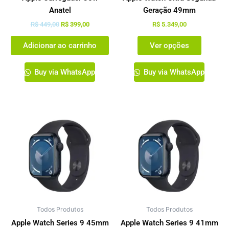
na
Anatel
Geração 49mm
página
R$
449,00
R$
399,00
R$
5.349,00
do
Adicionar ao carrinho
Ver opções
produto
Buy via WhatsApp
Buy via WhatsApp
Este
Este
produto
produto
tem
tem
várias
várias
variantes.
variante
As
As
opções
opções
podem
podem
Todos Produtos
ser
Todos Produtos
ser
escolhidas
escolhi
Apple Watch Series 9 45mm
Apple Watch Series 9 41mm