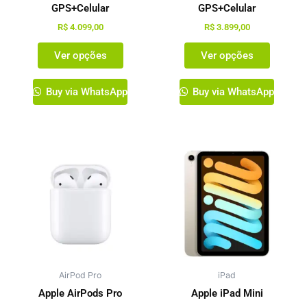
na
na
GPS+Celular
GPS+Celular
página
página
R$
4.099,00
R$
3.899,00
do
do
Ver opções
Ver opções
produto
produto
Buy via WhatsApp
Buy via WhatsApp
Este
produto
tem
várias
variante
As
opções
podem
AirPod Pro
iPad
ser
escolhi
Apple AirPods Pro
Apple iPad Mini