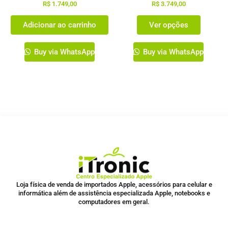
na
R$
1.749,00
R$
3.749,00
página
Adicionar ao carrinho
Ver opções
do
produto
Buy via WhatsApp
Buy via WhatsApp
Loja física de venda de importados Apple, acessórios para celular e
informática além de assistência especializada Apple, notebooks e
computadores em geral.