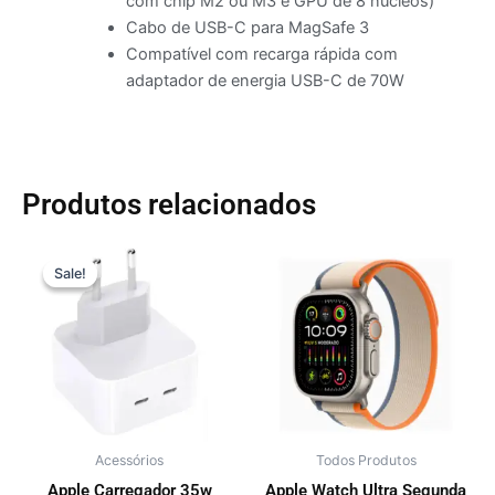
com chip M2 ou M3 e GPU de 8 núcleos)
Cabo de USB-C para MagSafe 3
Compatível com recarga rápida com
adaptador de energia USB-C de 70W
Produtos relacionados
O
O
Este
preço
preço
Sale!
Sale!
produto
original
atual
tem
era:
é:
R$ 449,00.
R$ 399,00.
várias
variante
As
opções
podem
Acessórios
Todos Produtos
ser
escolhi
Apple Carregador 35w
Apple Watch Ultra Segunda