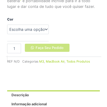
bateria
e portabilidade incrível para ir a todo
lugar e dar conta de tudo que você quiser fazer.
Apple
Cor
Macbook
Air
13"
M3
16GB
256GB
Faça Seu Pedido
SSD
quantidade
REF
N/D
Categorias
M3
,
MacBook Air
,
Todos Produtos
Descrição
Informação adicional