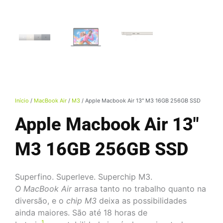
Início
/
MacBook Air
/
M3
/ Apple Macbook Air 13″ M3 16GB 256GB SSD
Apple Macbook Air 13″
M3 16GB 256GB SSD
Superfino. Superleve. Superchip M3.
O MacBook Air
arrasa tanto no trabalho quanto na
diversão, e o
chip M3
deixa as possibilidades
ainda maiores. São até 18 horas de
1