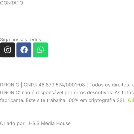
CONTATO
Siga nossas redes
I
F
W
n
a
h
s
c
a
t
e
t
a
b
s
g
o
a
ITRONIC | CNPJ: 48.879.574/0001-08 | Todos os direitos r
r
o
p
ITRONIC! não é responsável por erros descritivos. As fot
a
k
p
fabricante. Este site trabalha 100% em criptografia SSL.
Cl
m
Criado por | I-SiS Media House