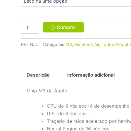
15"
M3
16GB
512GB
SSD
Comprar
quantidade
REF
N/D
Categorias
M3
,
MacBook Air
,
Todos Produt
Descrição
Informação adicional
Chip M3 da Apple
CPU de 8 núcleos (4 de desempenho e
GPU de 8 núcleos
Traçado de raios acelerado por hard
Neural Engine de 16 núcleos