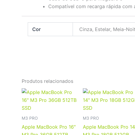
Compatível com recarga rápida com 
Cor
Cinza, Estelar, Meia-Noi
Produtos relacionados
Este
produto
tem
várias
M3 PRO
M3 PRO
variantes.
Apple MacBook Pro 16″
Apple MacBook Pro 14
As
M3 Pro 36GB 512TB
M3 Pro 18GB 512GB