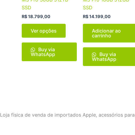
opções
SSD
SSD
podem
R$
18.799,00
R$
14.199,00
ser
escolhidas
Ver opções
Adicionar ao
na
carrinho
página
Buy via
do
WhatsApp
Buy via
produto
WhatsApp
Loja física de venda de importados Apple, acessórios para