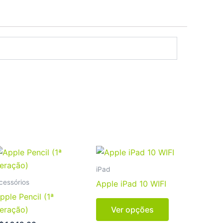
Este
produto
iPad
tem
cessórios
Apple iPad 10 WIFI
várias
pple Pencil (1ª
.
variantes.
eração)
Ver opções
As