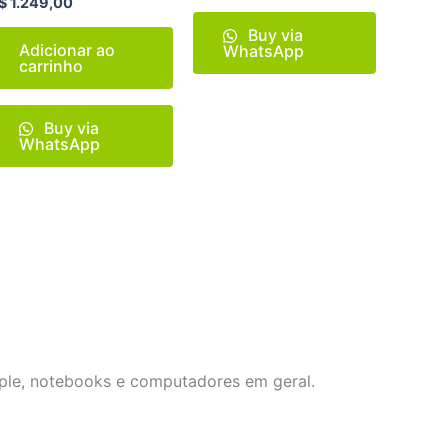
$
1.249,00
opções
Buy via
podem
Adicionar ao
WhatsApp
ser
carrinho
as
escolhidas
na
Buy via
página
WhatsApp
do
produto
Apple, notebooks e computadores em geral.