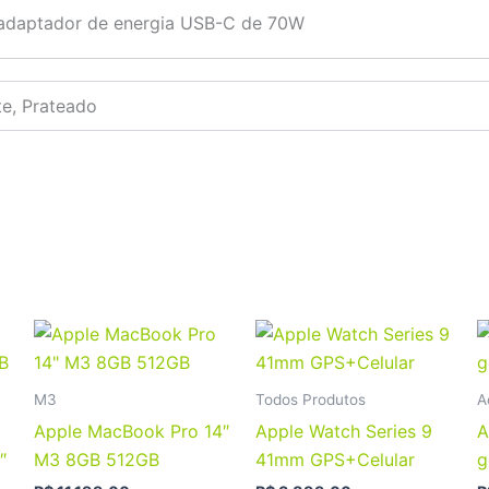
adaptador de energia USB-C de 70W
te, Prateado
Este
Este
produto
produto
tem
tem
M3
Todos Produtos
A
várias
várias
Apple MacBook Pro 14″
Apple Watch Series 9
A
variantes.
variantes
″
M3 8GB 512GB
41mm GPS+Celular
g
As
As