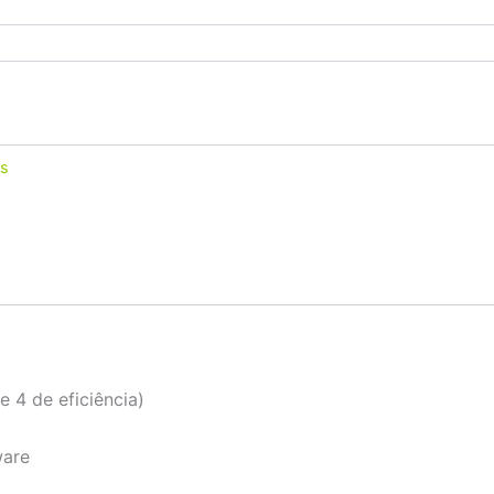
os
 4 de eficiência)
ware