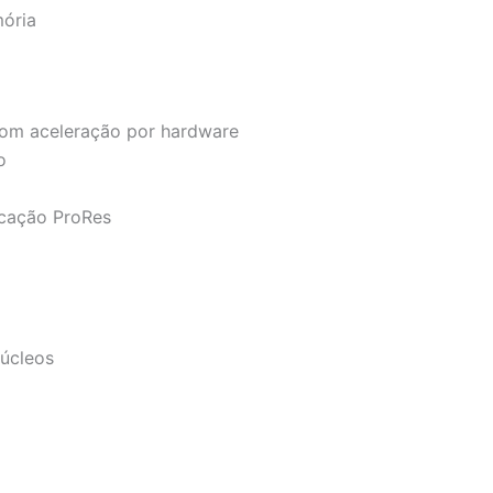
mória
om aceleração por hardware
o
icação ProRes
úcleos