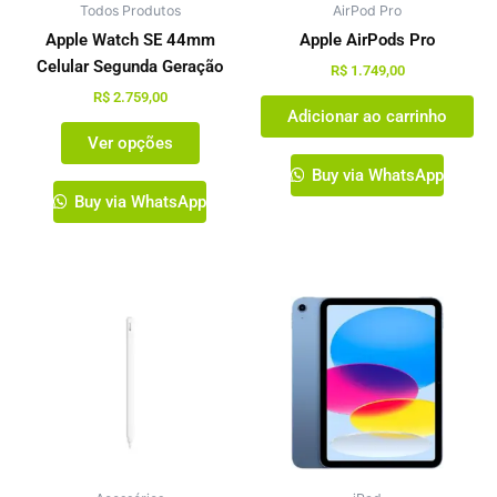
Todos Produtos
ser
AirPod Pro
escolhidas
Apple Watch SE 44mm
Apple AirPods Pro
na
Celular Segunda Geração
R$
1.749,00
página
R$
2.759,00
Adicionar ao carrinho
do
Ver opções
produto
Buy via WhatsApp
Buy via WhatsApp
Este
produto
tem
várias
variante
As
opções
podem