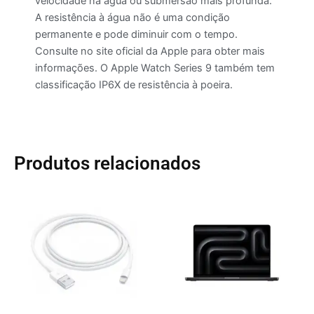
velocidade na água ou submersão mais profunda.
A resistência à água não é uma condição
permanente e pode diminuir com o tempo.
Consulte no site oficial da Apple para obter mais
informações. O Apple Watch Series 9 também tem
classificação IP6X de resistência à poeira.
Produtos relacionados
Este
produto
tem
várias
variante
As
opções
podem