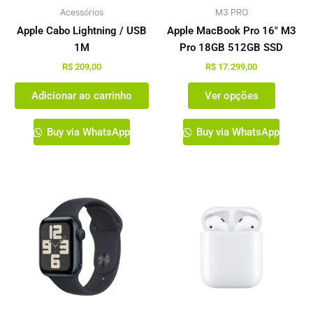
Acessórios
M3 PRO
ser
escolhi
Apple Cabo Lightning / USB
Apple MacBook Pro 16″ M3
na
1M
Pro 18GB 512GB SSD
página
R$
209,00
R$
17.299,00
do
Adicionar ao carrinho
Ver opções
produto
Buy via WhatsApp
Buy via WhatsApp
Este
produto
tem
várias
variantes.
As
opções
podem