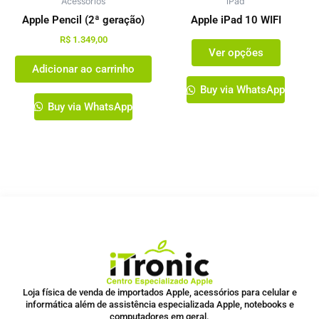
Acessórios
iPad
ser
escolhi
Apple Pencil (2ª geração)
Apple iPad 10 WIFI
na
R$
1.349,00
Ver opções
página
Adicionar ao carrinho
do
produto
Buy via WhatsApp
Buy via WhatsApp
Loja física de venda de importados Apple, acessórios para celular e
informática além de assistência especializada Apple, notebooks e
computadores em geral.