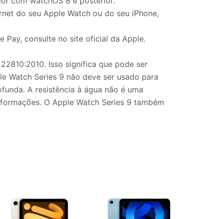
ior com watchOS 8 e posterior.
rnet do seu Apple Watch ou do seu iPhone,
 Pay, consulte no site oficial da Apple.
22810:2010. Isso significa que pode ser
e Watch Series 9 não deve ser usado para
funda. A resistência à água não é uma
informações. O Apple Watch Series 9 também
Faixa
Este
Este
de
produto
produto
preço: