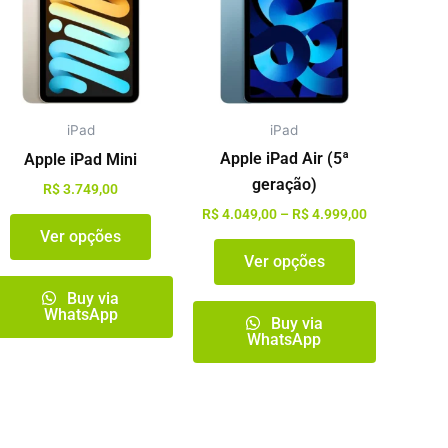
R$ 4.049,00
tem
tem
através
várias
várias
R$ 4.999,00
variantes.
variantes.
As
As
opções
opções
iPad
iPad
podem
podem
ser
ser
Apple iPad Air (5ª
Apple iPad Mini
escolhidas
escolhidas
geração)
R$
3.749,00
na
na
R$
4.049,00
–
R$
4.999,00
página
página
Ver opções
Ver opções
do
do
produto
produto
Buy via
WhatsApp
Buy via
WhatsApp