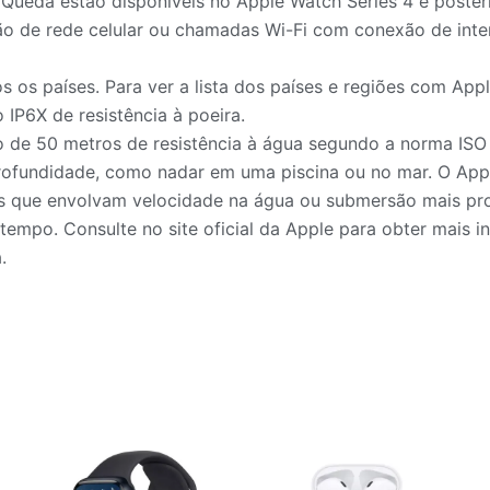
 Queda estão disponíveis no Apple Watch Series 4 e poster
o de rede celular ou chamadas Wi-Fi com conexão de inte
 os países. Para ver a lista dos países e regiões com Apple
 IP6X de resistência à poeira.
o de 50 metros de resistência à água segundo a norma ISO 
rofundidade, como nadar em uma piscina ou no mar. O Appl
es que envolvam velocidade na água ou submersão mais pro
empo. Consulte no site oficial da Apple para obter mais 
.
Este
produto