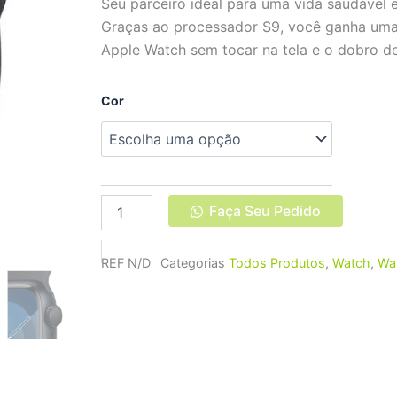
Seu parceiro ideal para uma vida saudável 
Graças ao processador S9, você ganha uma
Apple Watch sem tocar na tela e o dobro de
Apple
Cor
Watch
Series
9
45mm
com
GPS
Faça Seu Pedido
quantidade
REF
N/D
Categorias
Todos Produtos
,
Watch
,
Wa