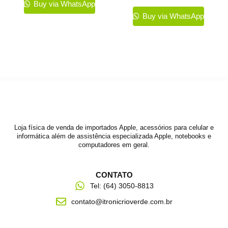
podem
Buy via WhatsApp
ser
Buy via WhatsApp
escolhi
na
página
do
produto
Loja física de venda de importados Apple, acessórios para celular e
informática além de assistência especializada Apple, notebooks e
computadores em geral.
CONTATO
Tel: (64) 3050-8813
contato@itronicrioverde.com.br