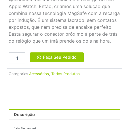
Apple Watch. Então, criamos uma solução que
combina nossa tecnologia MagSafe com a recarga
por indução. É um sistema lacrado, sem contatos
expostos, que nem precisa de encaixe perfeito.
Basta segurar o conector próximo à parte de trás
do relógio que um ímã prende os dois na hora.
Apple
Faça Seu Pedido
Cabo
Apple
Watch
Categorias
Acessórios
,
Todos Produtos
1M
quantidade
Descrição