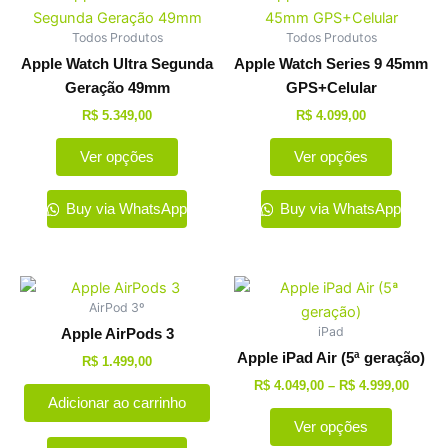
produto
produto
produto
Todos Produtos
Todos Produtos
tem
tem
várias
várias
Apple Watch Ultra Segunda
Apple Watch Series 9 45mm
variantes.
variante
Geração 49mm
GPS+Celular
As
As
R$
5.349,00
R$
4.099,00
opções
opções
Ver opções
Ver opções
podem
podem
ser
ser
escolhidas
escolhi
Buy via WhatsApp
Buy via WhatsApp
na
na
página
página
do
do
Faixa
Este
de
produto
produto
AirPod 3º
produto
preço:
iPad
tem
Apple AirPods 3
R$ 4.0
atravé
várias
Apple iPad Air (5ª geração)
R$
1.499,00
R$ 4.9
variante
R$
4.049,00
–
R$
4.999,00
Adicionar ao carrinho
As
Ver opções
opções