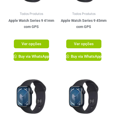
opções
opções
podem
podem
ser
ser
Todos Produtos
Todos Produtos
escolhidas
escolhi
Apple Watch Series 9 41mm
Apple Watch Series 9 45mm
na
na
com GPS
com GPS
página
página
R$
3.099,00
R$
3.299,00
do
do
Ver opções
Ver opções
produto
produto
Buy via WhatsApp
Buy via WhatsApp
Este
Este
produto
produto
tem
tem
várias
várias
variantes.
variante
As
As
opções
opções