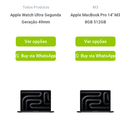
podem
podem
ser
ser
Todos Produtos
M3
escolhidas
escolhi
Apple Watch Ultra Segunda
Apple MacBook Pro 14″ M3
na
na
Geração 49mm
8GB 512GB
página
página
R$
5.349,00
R$
11.199,00
do
do
Ver opções
Ver opções
produto
produto
Buy via WhatsApp
Buy via WhatsApp
Este
produto
tem
várias
variante
As
opções
podem