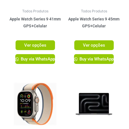
podem
podem
ser
ser
Todos Produtos
Todos Produtos
escolhidas
escolhi
Apple Watch Series 9 41mm
Apple Watch Series 9 45mm
na
na
GPS+Celular
GPS+Celular
página
página
R$
3.899,00
R$
4.099,00
do
do
Ver opções
Ver opções
produto
produto
Buy via WhatsApp
Buy via WhatsApp
Este
Este
produto
produto
tem
tem
várias
várias
variantes.
variante
As
As
opções
opções