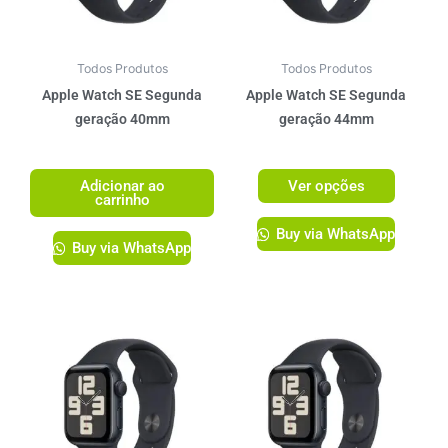
opções
podem
ser
Todos Produtos
Todos Produtos
escolhi
Apple Watch SE Segunda
Apple Watch SE Segunda
na
geração 40mm
geração 44mm
página
R$
2.299,00
R$
2.399,00
do
Adicionar ao
Ver opções
produto
carrinho
Buy via WhatsApp
Buy via WhatsApp
Este
Este
produto
produto
tem
tem
várias
várias
variantes.
variante
As
As