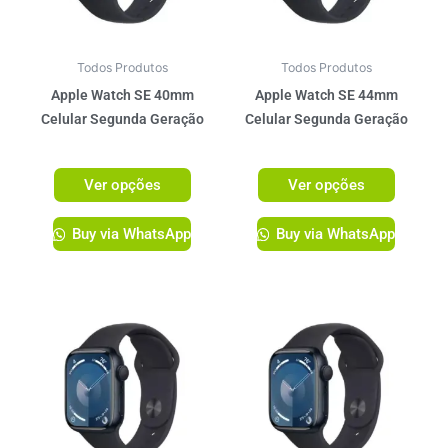
opções
opções
podem
podem
ser
ser
Todos Produtos
Todos Produtos
escolhidas
escolhi
Apple Watch SE 40mm
Apple Watch SE 44mm
na
na
Celular Segunda Geração
Celular Segunda Geração
página
página
R$
2.599,00
R$
2.759,00
do
do
Ver opções
Ver opções
produto
produto
Buy via WhatsApp
Buy via WhatsApp
Este
Este
produto
produto
tem
tem
várias
várias
variantes.
variante
As
As