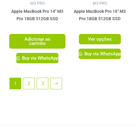
ser
M3 PRO
M3 PRO
escolhi
Apple MacBook Pro 14″ M3
Apple MacBook Pro 16″ M3
na
Pro 18GB 512GB SSD
Pro 18GB 512GB SSD
página
R$
14.199,00
R$
17.299,00
do
Adicionar ao
Ver opções
produto
carrinho
Buy via WhatsApp
Buy via WhatsApp
1
2
3
→