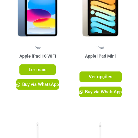
tem
várias
variante
As
opções
podem
ser
iPad
iPad
escolhi
Apple iPad 10 WIFI
Apple iPad Mini
na
R$
3.749,00
Ler mais
página
Ver opções
do
Buy via WhatsApp
produto
Buy via WhatsApp