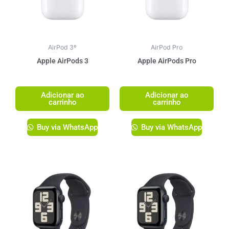
AirPod 3º
AirPod Pro
Apple AirPods 3
Apple AirPods Pro
R$
1.499,00
R$
1.749,00
Adicionar ao
Adicionar ao
carrinho
carrinho
Buy via WhatsApp
Buy via WhatsApp
Este
produto
tem
várias
variante
As