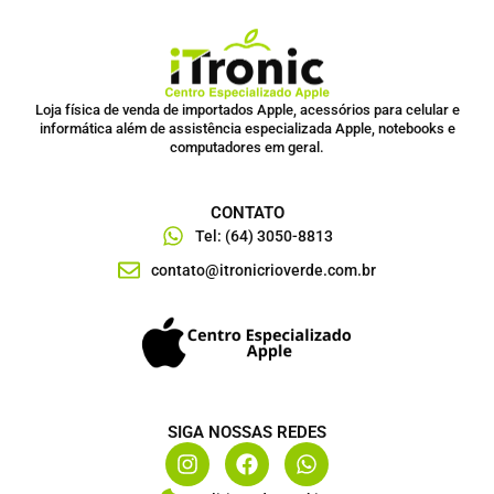
Loja física de venda de importados Apple, acessórios para celular e
informática além de assistência especializada Apple, notebooks e
computadores em geral.
CONTATO
Tel: (64) 3050-8813
contato@itronicrioverde.com.br
SIGA NOSSAS REDES
I
F
W
n
a
h