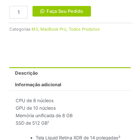
Apple
Faça Seu Pedido
MacBook
Pro
14"
Categorias
M3
,
MacBook Pro
,
Todos Produtos
M3
8GB
512GB
SSD
quantidade
Descrição
Informação adicional
CPU de 8 núcleos
GPU de 10 núcleos
Memória unificada de 8 GB
SSD de 512 GB¹
Tela Liquid Retina XDR de 14 polegadas²