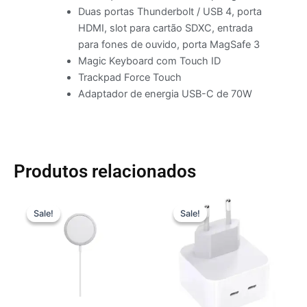
Duas portas Thunderbolt / USB 4, porta
HDMI, slot para cartão SDXC, entrada
para fones de ouvido, porta MagSafe 3
Magic Keyboard com Touch ID
Trackpad Force Touch
Adaptador de energia USB-C de 70W
Produtos relacionados
O
O
O
O
preço
preço
preço
preço
Sale!
Sale!
Sale!
Sale!
original
atual
original
atual
era:
é:
era:
é:
R$ 349,00.
R$ 329,00.
R$ 449,00.
R$ 399,00.