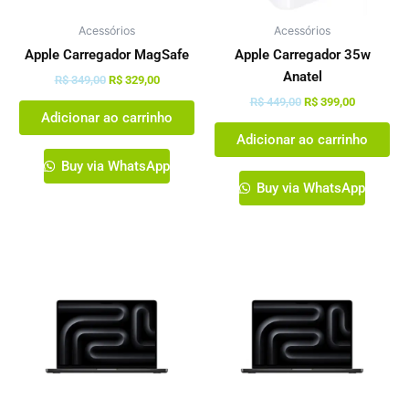
Acessórios
Acessórios
Apple Carregador MagSafe
Apple Carregador 35w
Anatel
R$
349,00
R$
329,00
R$
449,00
R$
399,00
Adicionar ao carrinho
Adicionar ao carrinho
Buy via WhatsApp
Buy via WhatsApp
Este
produto
tem
várias
variantes.
As
opções