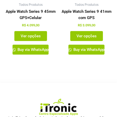
Todos Produtos
ser
Todos Produtos
ser
escolhidas
escolhi
Apple Watch Series 9 45mm
Apple Watch Series 9 41mm
na
na
GPS+Celular
com GPS
página
página
R$
4.099,00
R$
3.099,00
do
do
Ver opções
Ver opções
produto
produto
Buy via WhatsApp
Buy via WhatsApp