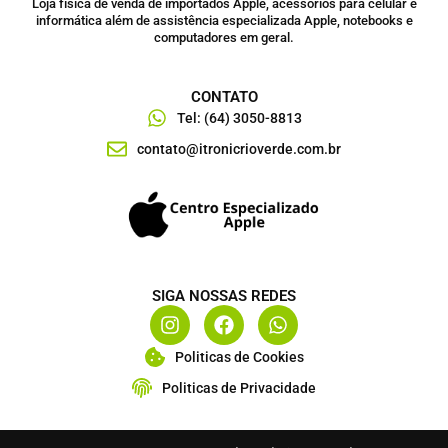
Loja física de venda de importados Apple, acessórios para celular e
informática além de assistência especializada Apple, notebooks e
computadores em geral.
CONTATO
Tel: (64) 3050-8813
contato@itronicrioverde.com.br
SIGA NOSSAS REDES
I
F
W
n
a
h
s
c
a
Politicas de Cookies
t
e
t
Politicas de Privacidade
a
b
s
g
o
a
r
o
p