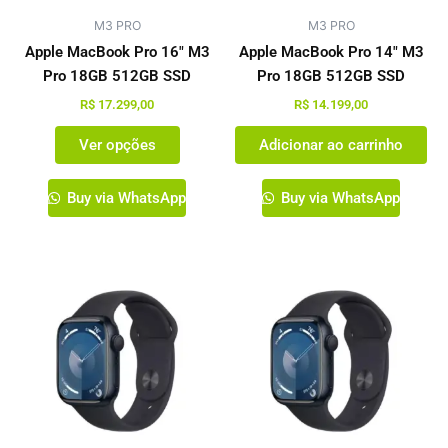
podem
M3 PRO
ser
M3 PRO
escolhidas
Apple MacBook Pro 16″ M3
Apple MacBook Pro 14″ M3
na
Pro 18GB 512GB SSD
Pro 18GB 512GB SSD
página
R$
17.299,00
R$
14.199,00
do
Ver opções
Adicionar ao carrinho
produto
Buy via WhatsApp
Buy via WhatsApp
Este
Este
produto
produto
tem
tem
várias
várias
variantes.
variante
As
As
opções
opções
podem
podem