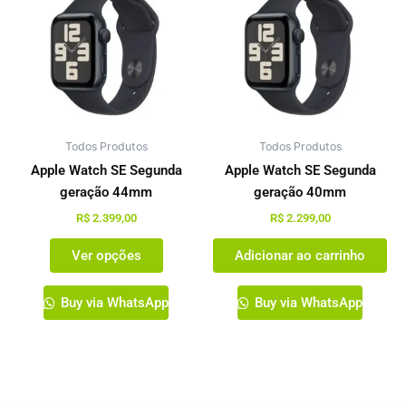
tem
várias
variantes.
As
opções
podem
Todos Produtos
ser
Todos Produtos
escolhidas
Apple Watch SE Segunda
Apple Watch SE Segunda
na
geração 44mm
geração 40mm
página
R$
2.399,00
R$
2.299,00
do
Ver opções
Adicionar ao carrinho
produto
Buy via WhatsApp
Buy via WhatsApp