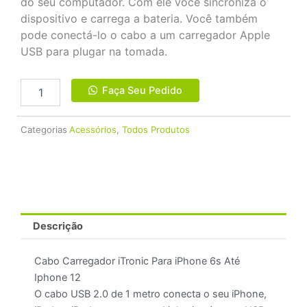
do seu computador. Com ele você sincroniza o
dispositivo e carrega a bateria. Você também
pode conectá-lo o cabo a um carregador Apple
USB para plugar na tomada.
Cabo
Faça Seu Pedido
USB
-
Ligthning
Categorias
Acessórios
,
Todos Produtos
iTronic
MFi
quantidade
Descrição
Cabo Carregador iTronic Para iPhone 6s Até
Iphone 12
O cabo USB 2.0 de 1 metro conecta o seu iPhone,