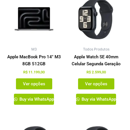
produto
produto
tem
tem
várias
várias
variantes.
variante
As
As
opções
opções
podem
podem
M3
ser
Todos Produtos
ser
escolhidas
escolhi
Apple MacBook Pro 14″ M3
Apple Watch SE 40mm
na
na
8GB 512GB
Celular Segunda Geração
página
página
R$
11.199,00
R$
2.599,00
do
do
Ver opções
Ver opções
produto
produto
Buy via WhatsApp
Buy via WhatsApp
Este
produto