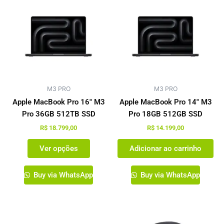
produto
tem
várias
variantes.
As
opções
podem
M3 PRO
ser
M3 PRO
escolhidas
Apple MacBook Pro 16″ M3
Apple MacBook Pro 14″ M3
na
Pro 36GB 512TB SSD
Pro 18GB 512GB SSD
página
R$
18.799,00
R$
14.199,00
do
Ver opções
Adicionar ao carrinho
produto
Buy via WhatsApp
Buy via WhatsApp
Este
Este