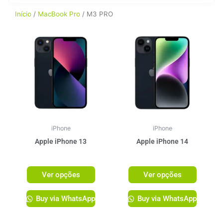
Início
/
MacBook Pro
/ M3 PRO
Este
Este
produto
produto
tem
tem
várias
várias
variantes.
variante
As
As
opções
opções
podem
podem
ser
ser
iPhone
iPhone
escolhidas
escolhi
Apple iPhone 13
Apple iPhone 14
na
na
R$
3.999,00
R$
4.499,00
página
página
Ver opções
Ver opções
do
do
produto
produto
Buy via WhatsApp
Buy via WhatsApp