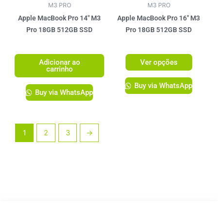
ser
M3 PRO
M3 PRO
escolhi
Apple MacBook Pro 14″ M3
Apple MacBook Pro 16″ M3
na
Pro 18GB 512GB SSD
Pro 18GB 512GB SSD
página
R$
14.199,00
R$
17.299,00
do
Adicionar ao
Ver opções
produto
carrinho
Buy via WhatsApp
Buy via WhatsApp
1
2
3
→