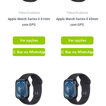
opções
opções
podem
podem
ser
ser
Todos Produtos
Todos Produtos
escolhidas
escolhi
Apple Watch Series 9 41mm
Apple Watch Series 9 45mm
na
na
com GPS
com GPS
página
página
R$
3.099,00
R$
3.299,00
do
do
Ver opções
Ver opções
produto
produto
Buy via WhatsApp
Buy via WhatsApp
Este
Este
produto
produto
tem
tem
várias
várias
variantes.
variante
As
As
opções
opções