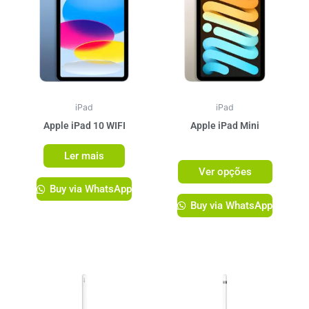
tem
várias
variante
As
opções
podem
ser
iPad
iPad
escolhi
Apple iPad 10 WIFI
Apple iPad Mini
na
R$
3.749,00
Ler mais
página
Ver opções
do
Buy via WhatsApp
produto
Buy via WhatsApp