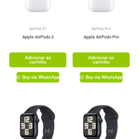
AirPod 3º
AirPod Pro
Apple AirPods 3
Apple AirPods Pro
R$
1.499,00
R$
1.749,00
Adicionar ao
Adicionar ao
carrinho
carrinho
Buy via WhatsApp
Buy via WhatsApp
Este
produto
tem
várias
variante
As