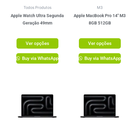
podem
podem
ser
ser
Todos Produtos
M3
escolhidas
escolhi
Apple Watch Ultra Segunda
Apple MacBook Pro 14″ M3
na
na
Geração 49mm
8GB 512GB
página
página
R$
5.349,00
R$
11.199,00
do
do
Ver opções
Ver opções
produto
produto
Buy via WhatsApp
Buy via WhatsApp
Este
produto
tem
várias
variante
As
opções
podem