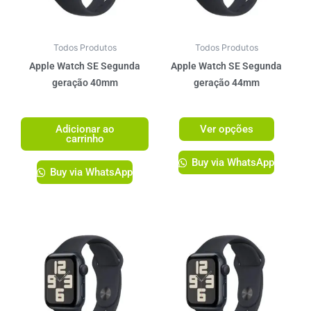
opções
podem
ser
Todos Produtos
Todos Produtos
escolhi
Apple Watch SE Segunda
Apple Watch SE Segunda
na
geração 40mm
geração 44mm
página
R$
2.299,00
R$
2.399,00
do
Adicionar ao
Ver opções
produto
carrinho
Buy via WhatsApp
Buy via WhatsApp
Este
Este
produto
produto
tem
tem
várias
várias
variantes.
variante
As
As