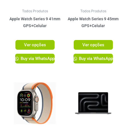
podem
podem
ser
ser
Todos Produtos
Todos Produtos
escolhidas
escolhi
Apple Watch Series 9 41mm
Apple Watch Series 9 45mm
na
na
GPS+Celular
GPS+Celular
página
página
R$
3.899,00
R$
4.099,00
do
do
Ver opções
Ver opções
produto
produto
Buy via WhatsApp
Buy via WhatsApp
Este
Este
produto
produto
tem
tem
várias
várias
variantes.
variante
As
As
opções
opções