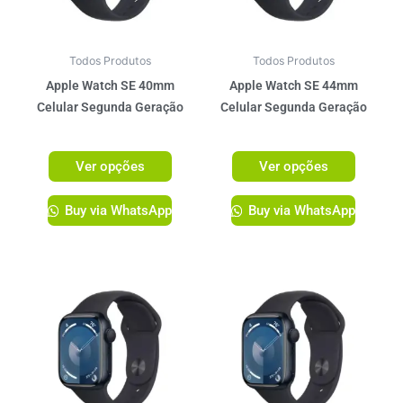
opções
opções
podem
podem
ser
ser
Todos Produtos
Todos Produtos
escolhidas
escolhi
Apple Watch SE 40mm
Apple Watch SE 44mm
na
na
Celular Segunda Geração
Celular Segunda Geração
página
página
R$
2.599,00
R$
2.759,00
do
do
Ver opções
Ver opções
produto
produto
Buy via WhatsApp
Buy via WhatsApp
Este
Este
produto
produto
tem
tem
várias
várias
variantes.
variante
As
As