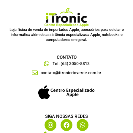
Loja física de venda de importados Apple, acessórios para celular e
informática além de assistência especializada Apple, notebooks e
computadores em geral.
CONTATO
Tel: (64) 3050-8813
contato@itronicrioverde.com.br
SIGA NOSSAS REDES
I
F
W
n
a
h