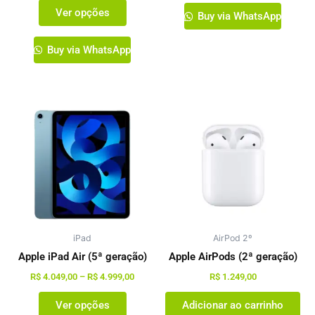
Ver opções
produto
produto
Buy via WhatsApp
Buy via WhatsApp
Faixa
Este
de
produto
preço:
tem
R$ 4.049,00
através
várias
R$ 4.999,00
variantes.
As
opções
podem
iPad
ser
AirPod 2º
escolhidas
Apple iPad Air (5ª geração)
Apple AirPods (2ª geração)
na
R$
4.049,00
–
R$
4.999,00
R$
1.249,00
página
Ver opções
Adicionar ao carrinho
do