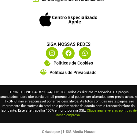
SIGA NOSSAS REDES
I
F
W
n
a
h
s
c
a
Politicas de Cookies
t
e
t
Politicas de Privacidade
a
b
s
g
o
a
r
o
p
a
k
p
ITRONIC | CNPJ: 48.879.574/0001-08 | Todos os direitos reservados. Os preços
anunciados neste site ou via e-mail promocional podem ser alterados sem prévio aviso. A
m
ITRONIC! não é responsável por erros descritivos. As fotos contidas nesta página são
meramente ilustrativas do produto e podem variar de acordo com o fornecedor/lote do
fabricante. Este site trabalha 100% em criptografia SSL.
Clique aqui e veja as políticas de
nossa empresa.
Criado por | I-SiS Media House