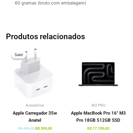
60 gramas (bruto com embalagem)
Produtos relacionados
O
O
Este
preço
preço
Sale!
Sale!
produto
original
atual
tem
era:
é:
R$ 449,00.
R$ 399,00.
várias
variante
As
opções
podem
Acessórios
M3 PRO
ser
escolhi
Apple Carregador 35w
Apple MacBook Pro 16″ M3
na
Anatel
Pro 18GB 512GB SSD
página
R$
449,00
R$
399,00
R$
17.299,00