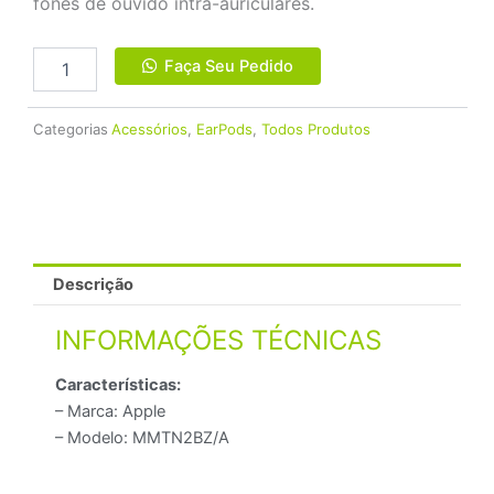
fones de ouvido intra-auriculares.
Apple
Faça Seu Pedido
EarPods
Lightning
quantidade
Categorias
Acessórios
,
EarPods
,
Todos Produtos
Descrição
INFORMAÇÕES TÉCNICAS
Características:
– Marca: Apple
– Modelo: MMTN2BZ/A