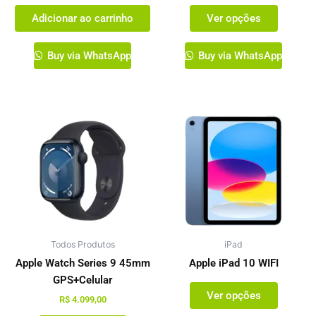
do
Adicionar ao carrinho
Ver opções
produto
Buy via WhatsApp
Buy via WhatsApp
Este
Este
produto
produto
tem
tem
várias
várias
variantes.
variante
As
As
opções
opções
podem
podem
Todos Produtos
ser
iPad
ser
escolhidas
escolhi
Apple Watch Series 9 45mm
Apple iPad 10 WIFI
na
na
GPS+Celular
Ver opções
página
página
R$
4.099,00
do
do