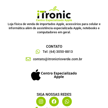
Loja física de venda de importados Apple, acessórios para celular e
informática além de assistência especializada Apple, notebooks e
computadores em geral.
CONTATO
Tel: (64) 3050-8813
contato@itronicrioverde.com.br
SIGA NOSSAS REDES
I
F
W
n
a
h