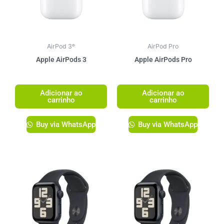
AirPod 3º
AirPod Pro
Apple AirPods 3
Apple AirPods Pro
R$
1.499,00
R$
1.749,00
Adicionar ao
Adicionar ao
carrinho
carrinho
Buy via WhatsApp
Buy via WhatsApp
Este
produto
tem
várias
variante
As