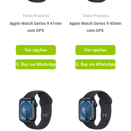
opções
opções
podem
podem
ser
ser
Todos Produtos
Todos Produtos
escolhidas
escolhi
Apple Watch Series 9 41mm
Apple Watch Series 9 45mm
na
na
com GPS
com GPS
página
página
R$
3.099,00
R$
3.299,00
do
do
Ver opções
Ver opções
produto
produto
Buy via WhatsApp
Buy via WhatsApp
Este
Este
produto
produto
tem
tem
várias
várias
variantes.
variante
As
As
opções
opções