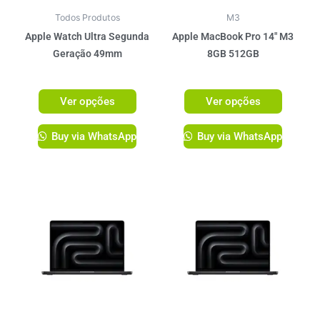
podem
podem
ser
ser
Todos Produtos
M3
escolhidas
escolhi
Apple Watch Ultra Segunda
Apple MacBook Pro 14″ M3
na
na
Geração 49mm
8GB 512GB
página
página
R$
5.349,00
R$
11.199,00
do
do
Ver opções
Ver opções
produto
produto
Buy via WhatsApp
Buy via WhatsApp
Este
produto
tem
várias
variante
As
opções
podem