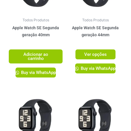
opções
podem
ser
Todos Produtos
Todos Produtos
escolhi
Apple Watch SE Segunda
Apple Watch SE Segunda
na
geração 40mm
geração 44mm
página
R$
2.299,00
R$
2.399,00
do
Adicionar ao
Ver opções
produto
carrinho
Buy via WhatsApp
Buy via WhatsApp
Este
Este
produto
produto
tem
tem
várias
várias
variantes.
variante
As
As