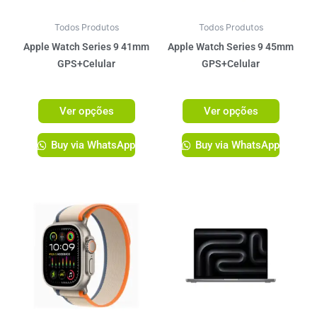
podem
podem
ser
ser
Todos Produtos
Todos Produtos
escolhidas
escolhi
Apple Watch Series 9 41mm
Apple Watch Series 9 45mm
na
na
GPS+Celular
GPS+Celular
página
página
R$
3.899,00
R$
4.099,00
do
do
Ver opções
Ver opções
produto
produto
Buy via WhatsApp
Buy via WhatsApp
Este
Este
produto
produto
tem
tem
várias
várias
variantes.
variante
As
As
opções
opções