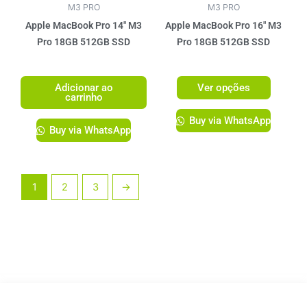
ser
M3 PRO
M3 PRO
escolhi
Apple MacBook Pro 14″ M3
Apple MacBook Pro 16″ M3
na
Pro 18GB 512GB SSD
Pro 18GB 512GB SSD
página
R$
14.199,00
R$
17.299,00
do
Adicionar ao
Ver opções
produto
carrinho
Buy via WhatsApp
Buy via WhatsApp
1
2
3
→