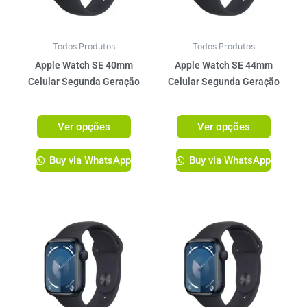
opções
opções
podem
podem
ser
ser
Todos Produtos
Todos Produtos
escolhidas
escolhi
Apple Watch SE 40mm
Apple Watch SE 44mm
na
na
Celular Segunda Geração
Celular Segunda Geração
página
página
R$
2.599,00
R$
2.759,00
do
do
Ver opções
Ver opções
produto
produto
Buy via WhatsApp
Buy via WhatsApp
Este
Este
produto
produto
tem
tem
várias
várias
variantes.
variante
As
As