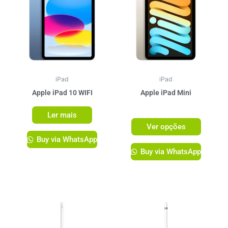
tem
várias
variante
As
opções
podem
ser
iPad
iPad
escolhi
Apple iPad 10 WIFI
Apple iPad Mini
na
R$
3.749,00
Ler mais
página
Ver opções
do
Buy via WhatsApp
produto
Buy via WhatsApp