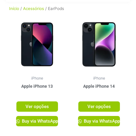
Início
/
Acessórios
/ EarPods
Este
Este
produto
produto
tem
tem
várias
várias
variantes.
variante
As
As
opções
opções
podem
podem
ser
ser
iPhone
iPhone
escolhidas
escolhi
Apple iPhone 13
Apple iPhone 14
na
na
R$
3.999,00
R$
4.499,00
página
página
Ver opções
Ver opções
do
do
produto
produto
Buy via WhatsApp
Buy via WhatsApp