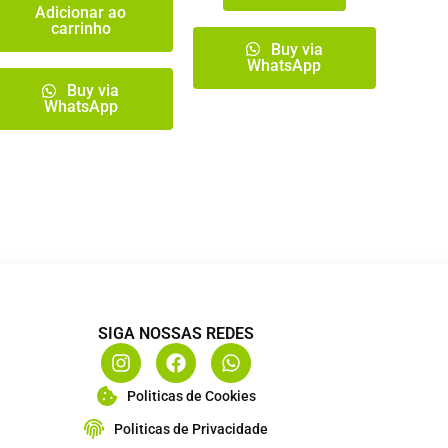
Adicionar ao
carrinho
Buy via
o
WhatsApp
Buy via
WhatsApp
SIGA NOSSAS REDES
I
F
W
n
a
h
s
c
a
Politicas de Cookies
t
e
t
a
b
s
Politicas de Privacidade