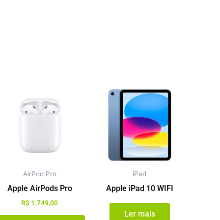
o
es.
s
AirPod Pro
iPad
m
Apple AirPods Pro
Apple iPad 10 WIFI
idas
R$
1.749,00
Ler mais