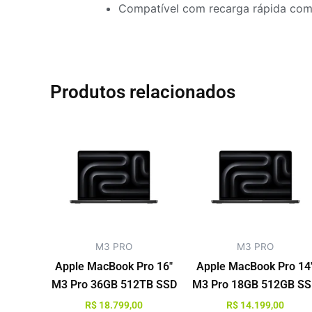
Compatível com recarga rápida co
Produtos relacionados
Este
produto
tem
várias
variantes.
As
opções
M3 PRO
M3 PRO
podem
ser
Apple MacBook Pro 16″
Apple MacBook Pro 14
escolhidas
M3 Pro 36GB 512TB SSD
M3 Pro 18GB 512GB S
na
R$
18.799,00
R$
14.199,00