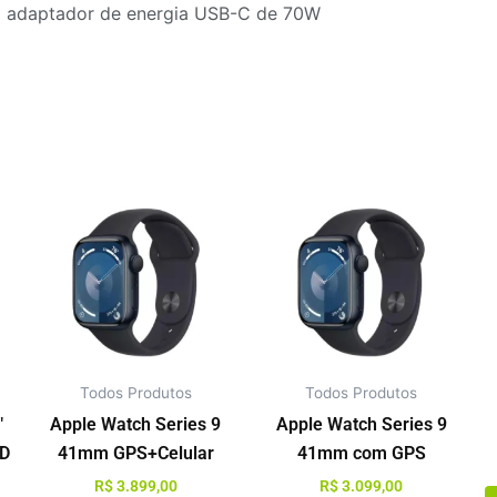
m adaptador de energia USB-C de 70W
Este
Este
produto
produt
tem
tem
várias
várias
variantes.
variant
As
As
opções
opçõe
Todos Produtos
Todos Produtos
podem
pode
ser
ser
″
Apple Watch Series 9
Apple Watch Series 9
escolhidas
escolh
SD
41mm GPS+Celular
41mm com GPS
na
na
R$
3.899,00
R$
3.099,00