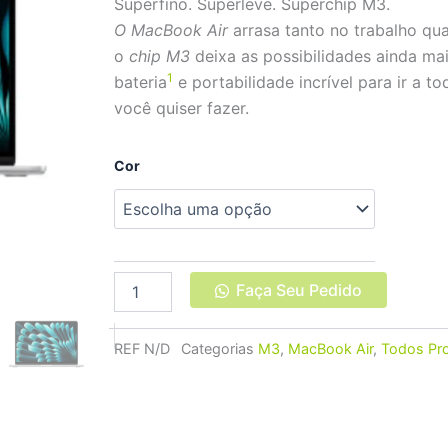
Superfino. Superleve. Superchip M3.
O MacBook Air
arrasa tanto no trabalho qua
o
chip M3
deixa as possibilidades ainda mai
1
bateria
e portabilidade incrível para ir a t
você quiser fazer.
Apple
Cor
Macbook
Air
15"
M3
16GB
256GB
Faça Seu Pedido
SSD
quantidade
REF
N/D
Categorias
M3
,
MacBook Air
,
Todos Pr