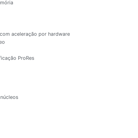
emória
com aceleração por hardware
eo
ficação ProRes
núcleos