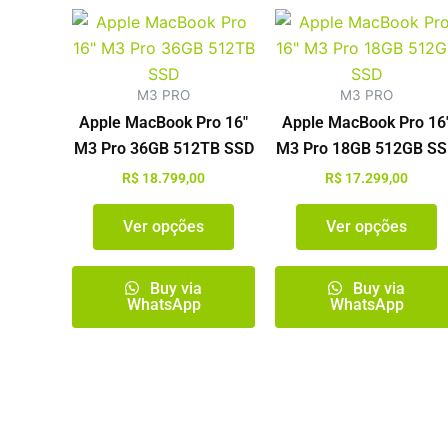
Este
E
produto
p
tem
t
M3 PRO
M3 PRO
várias
v
Apple MacBook Pro 16″
Apple MacBook Pro 16
variantes.
v
M3 Pro 36GB 512TB SSD
M3 Pro 18GB 512GB S
As
A
opções
o
R$
18.799,00
R$
17.299,00
podem
p
Ver opções
Ver opções
ser
s
escolhidas
e
na
n
Buy via
Buy via
WhatsApp
WhatsApp
página
p
do
d
produto
p