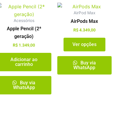
Este
AirPod Max
o
produto
Acessórios
AirPods Max
tem
Apple Pencil (2ª
várias
R$
4.349,00
geração)
es.
variantes.
Ver opções
As
R$
1.349,00
s
opções
Adicionar ao
m
podem
Buy via
carrinho
WhatsApp
ser
idas
escolhidas
Buy via
na
WhatsApp
página
do
o
produto