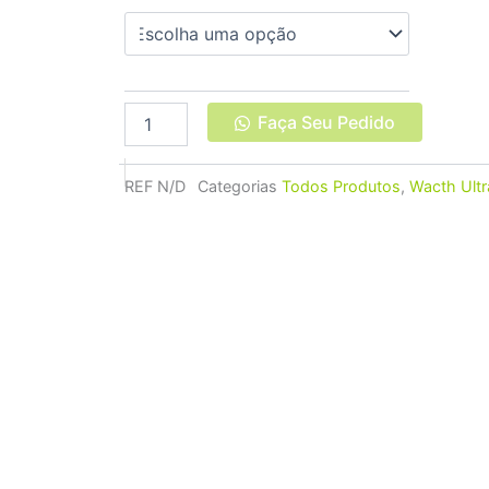
Ultra
Segunda
Geração
49mm
quantidade
Faça Seu Pedido
REF
N/D
Categorias
Todos Produtos
,
Wacth Ult