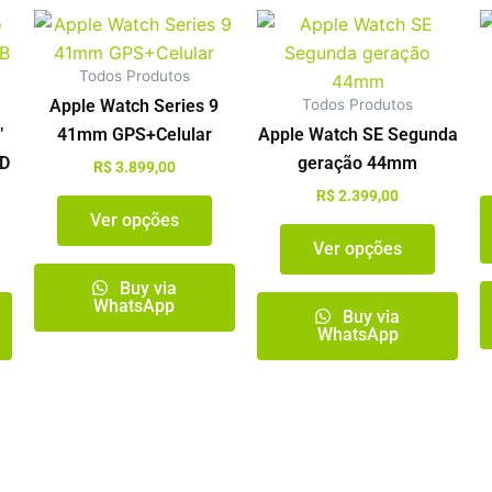
ste
Este
Este
roduto
produto
produt
Todos Produtos
em
tem
tem
Todos Produtos
Apple Watch Series 9
árias
várias
várias
″
41mm GPS+Celular
Apple Watch SE Segunda
ariantes.
variantes.
variant
SD
geração 44mm
s
As
As
R$
3.899,00
pções
opções
opçõe
R$
2.399,00
Ver opções
odem
podem
pode
Ver opções
er
ser
ser
scolhidas
escolhidas
escolh
Buy via
WhatsApp
a
na
na
Buy via
WhatsApp
ágina
página
página
o
do
do
roduto
produto
produt