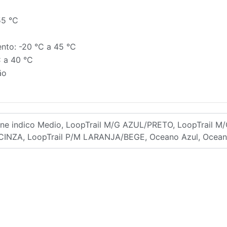
55 °C
nto: -20 °C a 45 °C
C a 40 °C
ão
pine indico Medio, LoopTrail M/G AZUL/PRETO, LoopTrail
CINZA, LoopTrail P/M LARANJA/BEGE, Oceano Azul, Ocean