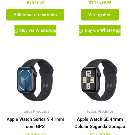
página
R$
249,00
R$
17.299,00
do
Adicionar ao carrinho
Ver opções
produto
Buy via WhatsApp
Buy via WhatsApp
Este
Este
produto
produto
tem
tem
várias
várias
variantes.
variante
As
As
opções
opções
podem
podem
Todos Produtos
ser
Todos Produtos
ser
escolhidas
escolhi
Apple Watch Series 9 41mm
Apple Watch SE 44mm
na
na
com GPS
Celular Segunda Geração
página
página
R$
3.099,00
R$
2.759,00