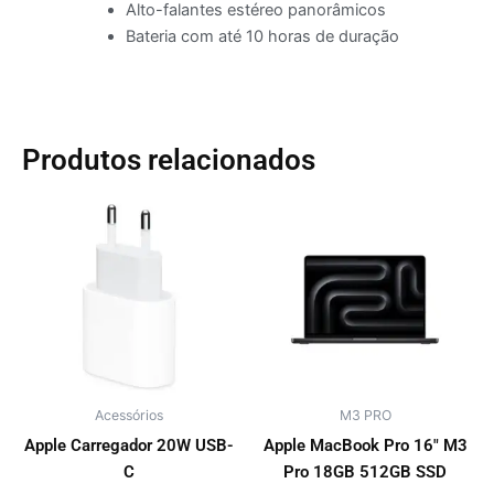
Alto-falantes estéreo panorâmicos
Bateria com até 10 horas de duração
Produtos relacionados
Este
produto
tem
várias
variante
As
opções
podem
Acessórios
M3 PRO
ser
escolhi
Apple Carregador 20W USB-
Apple MacBook Pro 16″ M3
na
C
Pro 18GB 512GB SSD