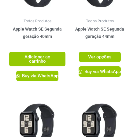
opções
podem
ser
Todos Produtos
Todos Produtos
escolhi
Apple Watch SE Segunda
Apple Watch SE Segunda
na
geração 40mm
geração 44mm
página
R$
2.299,00
R$
2.399,00
do
Adicionar ao
Ver opções
produto
carrinho
Buy via WhatsApp
Buy via WhatsApp
Este
Este
produto
produto
tem
tem
várias
várias
variantes.
variante
As
As