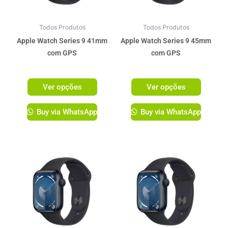
opções
opções
podem
podem
ser
ser
Todos Produtos
Todos Produtos
escolhidas
escolhi
Apple Watch Series 9 41mm
Apple Watch Series 9 45mm
na
na
com GPS
com GPS
página
página
R$
3.099,00
R$
3.299,00
do
do
Ver opções
Ver opções
produto
produto
Buy via WhatsApp
Buy via WhatsApp
Este
Este
produto
produto
tem
tem
várias
várias
variantes.
variante
As
As
opções
opções