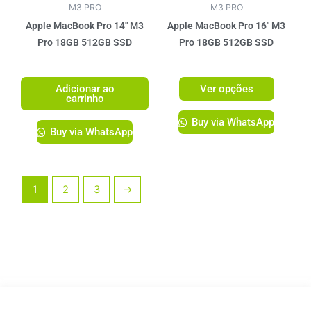
ser
M3 PRO
M3 PRO
escolhi
Apple MacBook Pro 14″ M3
Apple MacBook Pro 16″ M3
na
Pro 18GB 512GB SSD
Pro 18GB 512GB SSD
página
R$
14.199,00
R$
17.299,00
do
Adicionar ao
Ver opções
produto
carrinho
Buy via WhatsApp
Buy via WhatsApp
1
2
3
→