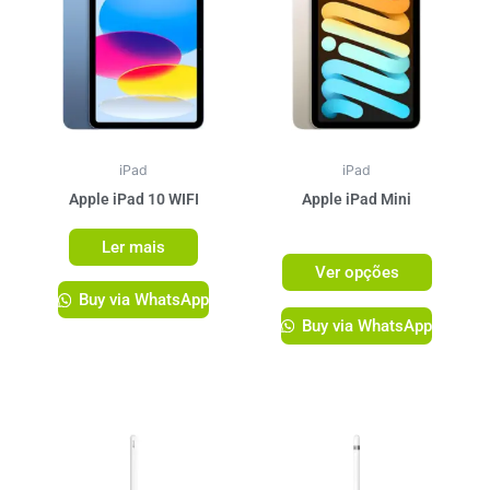
tem
várias
variante
As
opções
podem
ser
iPad
iPad
escolhi
Apple iPad 10 WIFI
Apple iPad Mini
na
R$
3.749,00
Ler mais
página
Ver opções
do
Buy via WhatsApp
produto
Buy via WhatsApp