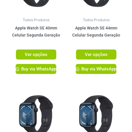
opções
opções
podem
podem
ser
ser
Todos Produtos
Todos Produtos
escolhidas
escolhi
Apple Watch SE 40mm
Apple Watch SE 44mm
na
na
Celular Segunda Geração
Celular Segunda Geração
página
página
R$
2.599,00
R$
2.759,00
do
do
Ver opções
Ver opções
produto
produto
Buy via WhatsApp
Buy via WhatsApp
Este
Este
produto
produto
tem
tem
várias
várias
variantes.
variante
As
As