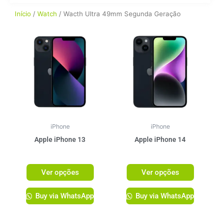
Início
/
Watch
/ Wacth Ultra 49mm Segunda Geração
Este
Este
produto
produto
tem
tem
várias
várias
variantes.
variante
As
As
opções
opções
podem
podem
ser
ser
iPhone
iPhone
escolhidas
escolhi
Apple iPhone 13
Apple iPhone 14
na
na
R$
3.999,00
R$
4.499,00
página
página
Ver opções
Ver opções
do
do
produto
produto
Buy via WhatsApp
Buy via WhatsApp