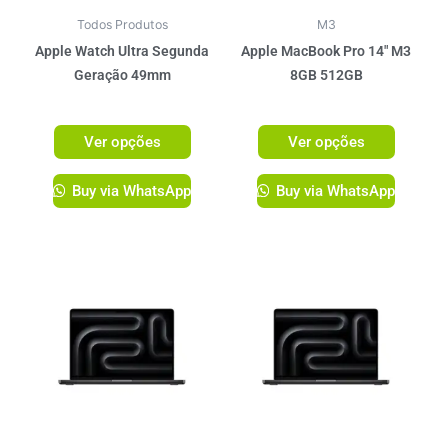
podem
podem
ser
ser
Todos Produtos
M3
escolhidas
escolhi
Apple Watch Ultra Segunda
Apple MacBook Pro 14″ M3
na
na
Geração 49mm
8GB 512GB
página
página
R$
5.349,00
R$
11.199,00
do
do
Ver opções
Ver opções
produto
produto
Buy via WhatsApp
Buy via WhatsApp
Este
produto
tem
várias
variante
As
opções
podem