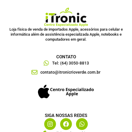
Loja física de venda de importados Apple, acessórios para celular e
informática além de assistência especializada Apple, notebooks e
computadores em geral.
CONTATO
Tel: (64) 3050-8813
contato@itronicrioverde.com.br
SIGA NOSSAS REDES
I
F
W
n
a
h