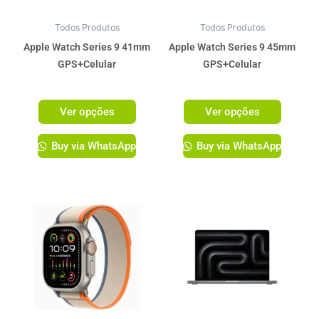
podem
podem
ser
ser
Todos Produtos
Todos Produtos
escolhidas
escolhi
Apple Watch Series 9 41mm
Apple Watch Series 9 45mm
na
na
GPS+Celular
GPS+Celular
página
página
R$
3.899,00
R$
4.099,00
do
do
Ver opções
Ver opções
produto
produto
Buy via WhatsApp
Buy via WhatsApp
Este
Este
produto
produto
tem
tem
várias
várias
variantes.
variante
As
As
opções
opções