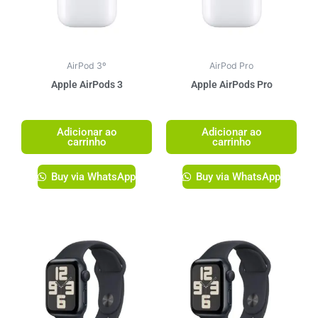
AirPod 3º
AirPod Pro
Apple AirPods 3
Apple AirPods Pro
R$
1.499,00
R$
1.749,00
Adicionar ao
Adicionar ao
carrinho
carrinho
Buy via WhatsApp
Buy via WhatsApp
Este
produto
tem
várias
variante
As