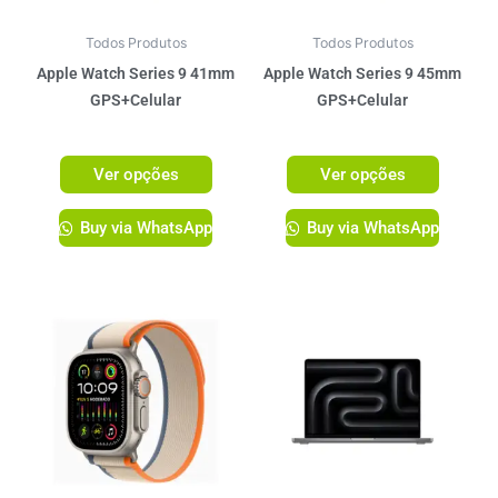
podem
podem
ser
ser
Todos Produtos
Todos Produtos
escolhidas
escolhi
Apple Watch Series 9 41mm
Apple Watch Series 9 45mm
na
na
GPS+Celular
GPS+Celular
página
página
R$
3.899,00
R$
4.099,00
do
do
Ver opções
Ver opções
produto
produto
Buy via WhatsApp
Buy via WhatsApp
Este
Este
produto
produto
tem
tem
várias
várias
variantes.
variante
As
As
opções
opções