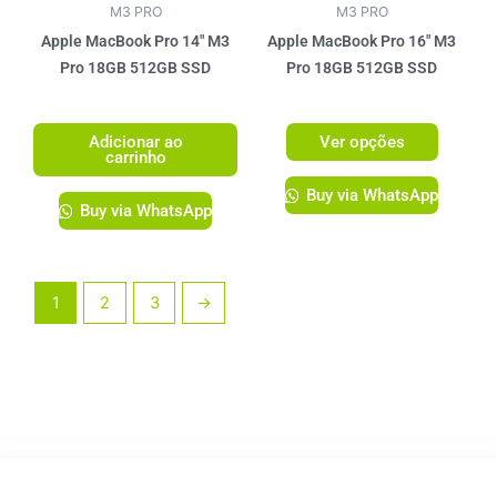
ser
M3 PRO
M3 PRO
escolhi
Apple MacBook Pro 14″ M3
Apple MacBook Pro 16″ M3
na
Pro 18GB 512GB SSD
Pro 18GB 512GB SSD
página
R$
14.199,00
R$
17.299,00
do
Adicionar ao
Ver opções
produto
carrinho
Buy via WhatsApp
Buy via WhatsApp
1
2
3
→