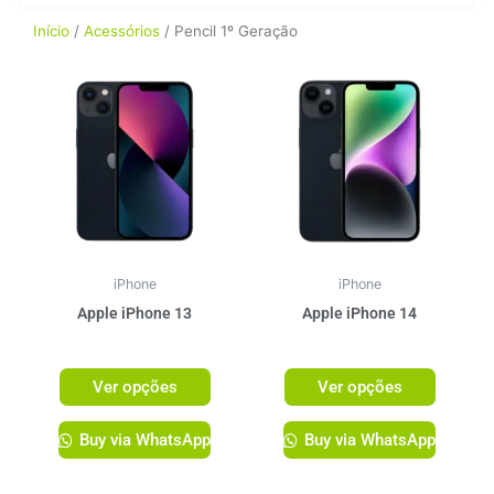
Início
/
Acessórios
/ Pencil 1º Geração
Este
Este
produto
produto
tem
tem
várias
várias
variantes.
variante
As
As
opções
opções
podem
podem
ser
ser
iPhone
iPhone
escolhidas
escolhi
Apple iPhone 13
Apple iPhone 14
na
na
R$
3.999,00
R$
4.499,00
página
página
Ver opções
Ver opções
do
do
produto
produto
Buy via WhatsApp
Buy via WhatsApp