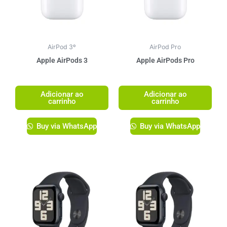
AirPod 3º
AirPod Pro
Apple AirPods 3
Apple AirPods Pro
R$
1.499,00
R$
1.749,00
Adicionar ao
Adicionar ao
carrinho
carrinho
Buy via WhatsApp
Buy via WhatsApp
Este
produto
tem
várias
variante
As