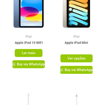
tem
várias
variante
As
opções
podem
ser
iPad
iPad
escolhi
Apple iPad 10 WIFI
Apple iPad Mini
na
R$
3.749,00
Ler mais
página
Ver opções
do
Buy via WhatsApp
produto
Buy via WhatsApp