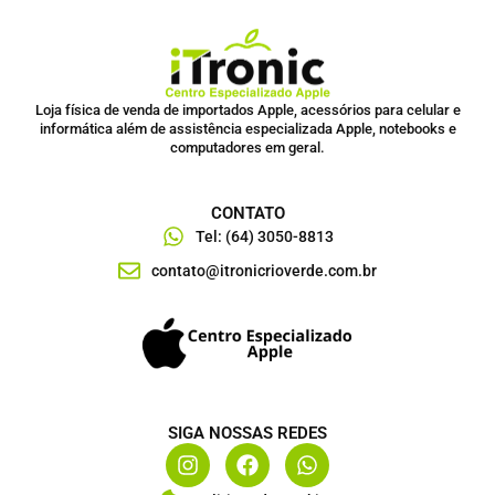
Loja física de venda de importados Apple, acessórios para celular e
informática além de assistência especializada Apple, notebooks e
computadores em geral.
CONTATO
Tel: (64) 3050-8813
contato@itronicrioverde.com.br
SIGA NOSSAS REDES
I
F
W
n
a
h