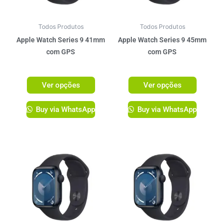
opções
opções
podem
podem
ser
ser
Todos Produtos
Todos Produtos
escolhidas
escolhi
Apple Watch Series 9 41mm
Apple Watch Series 9 45mm
na
na
com GPS
com GPS
página
página
R$
3.099,00
R$
3.299,00
do
do
Ver opções
Ver opções
produto
produto
Buy via WhatsApp
Buy via WhatsApp
Este
Este
produto
produto
tem
tem
várias
várias
variantes.
variante
As
As
opções
opções