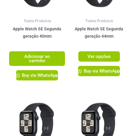
opções
podem
ser
Todos Produtos
Todos Produtos
escolhi
Apple Watch SE Segunda
Apple Watch SE Segunda
na
geração 40mm
geração 44mm
página
R$
2.299,00
R$
2.399,00
do
Adicionar ao
Ver opções
produto
carrinho
Buy via WhatsApp
Buy via WhatsApp
Este
Este
produto
produto
tem
tem
várias
várias
variantes.
variante
As
As