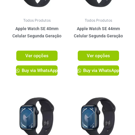
opções
opções
podem
podem
ser
ser
Todos Produtos
Todos Produtos
escolhidas
escolhi
Apple Watch SE 40mm
Apple Watch SE 44mm
na
na
Celular Segunda Geração
Celular Segunda Geração
página
página
R$
2.599,00
R$
2.759,00
do
do
Ver opções
Ver opções
produto
produto
Buy via WhatsApp
Buy via WhatsApp
Este
Este
produto
produto
tem
tem
várias
várias
variantes.
variante
As
As