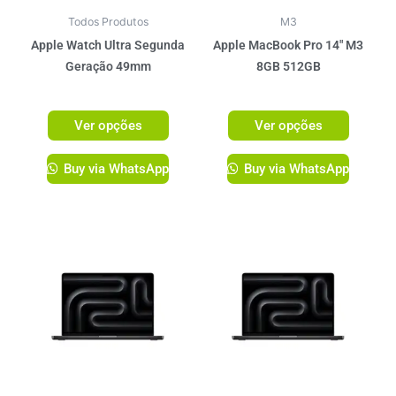
podem
podem
ser
ser
Todos Produtos
M3
escolhidas
escolhi
Apple Watch Ultra Segunda
Apple MacBook Pro 14″ M3
na
na
Geração 49mm
8GB 512GB
página
página
R$
5.349,00
R$
11.199,00
do
do
Ver opções
Ver opções
produto
produto
Buy via WhatsApp
Buy via WhatsApp
Este
produto
tem
várias
variante
As
opções
podem