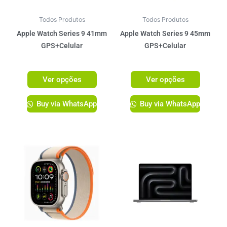
podem
podem
ser
ser
Todos Produtos
Todos Produtos
escolhidas
escolhi
Apple Watch Series 9 41mm
Apple Watch Series 9 45mm
na
na
GPS+Celular
GPS+Celular
página
página
R$
3.899,00
R$
4.099,00
do
do
Ver opções
Ver opções
produto
produto
Buy via WhatsApp
Buy via WhatsApp
Este
Este
produto
produto
tem
tem
várias
várias
variantes.
variante
As
As
opções
opções