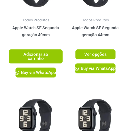
opções
podem
ser
Todos Produtos
Todos Produtos
escolhi
Apple Watch SE Segunda
Apple Watch SE Segunda
na
geração 40mm
geração 44mm
página
R$
2.299,00
R$
2.399,00
do
Adicionar ao
Ver opções
produto
carrinho
Buy via WhatsApp
Buy via WhatsApp
Este
Este
produto
produto
tem
tem
várias
várias
variantes.
variante
As
As