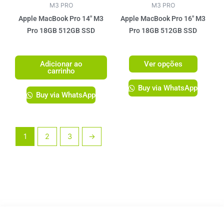
ser
M3 PRO
M3 PRO
escolhi
Apple MacBook Pro 14″ M3
Apple MacBook Pro 16″ M3
na
Pro 18GB 512GB SSD
Pro 18GB 512GB SSD
página
R$
14.199,00
R$
17.299,00
do
Adicionar ao
Ver opções
produto
carrinho
Buy via WhatsApp
Buy via WhatsApp
1
2
3
→