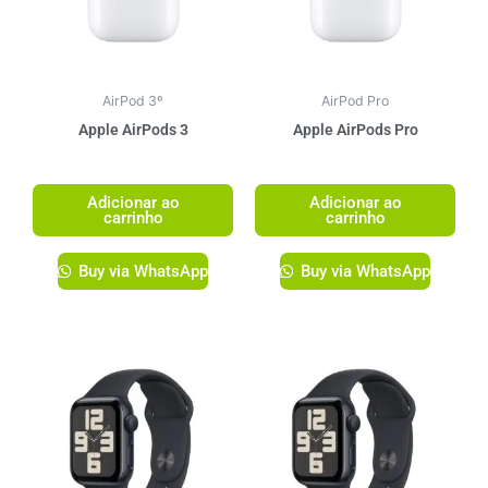
AirPod 3º
AirPod Pro
Apple AirPods 3
Apple AirPods Pro
R$
1.499,00
R$
1.749,00
Adicionar ao
Adicionar ao
carrinho
carrinho
Buy via WhatsApp
Buy via WhatsApp
Este
produto
tem
várias
variante
As