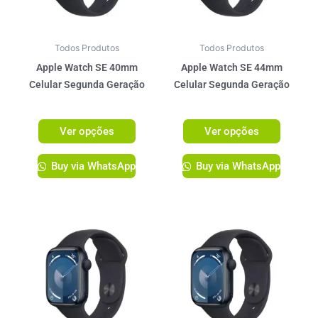
opções
opções
podem
podem
ser
ser
Todos Produtos
Todos Produtos
escolhidas
escolhi
Apple Watch SE 40mm
Apple Watch SE 44mm
na
na
Celular Segunda Geração
Celular Segunda Geração
página
página
R$
2.599,00
R$
2.759,00
do
do
Ver opções
Ver opções
produto
produto
Buy via WhatsApp
Buy via WhatsApp
Este
Este
produto
produto
tem
tem
várias
várias
variantes.
variante
As
As