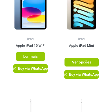
tem
várias
variante
As
opções
podem
ser
iPad
iPad
escolhi
Apple iPad 10 WIFI
Apple iPad Mini
na
R$
3.749,00
Ler mais
página
Ver opções
do
Buy via WhatsApp
produto
Buy via WhatsApp