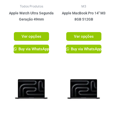
podem
podem
ser
ser
Todos Produtos
M3
escolhidas
escolhi
Apple Watch Ultra Segunda
Apple MacBook Pro 14″ M3
na
na
Geração 49mm
8GB 512GB
página
página
R$
5.349,00
R$
11.199,00
do
do
Ver opções
Ver opções
produto
produto
Buy via WhatsApp
Buy via WhatsApp
Este
produto
tem
várias
variante
As
opções
podem