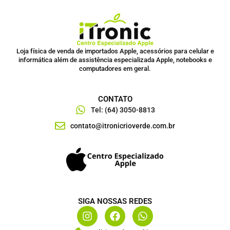
Loja física de venda de importados Apple, acessórios para celular e
informática além de assistência especializada Apple, notebooks e
computadores em geral.
CONTATO
Tel: (64) 3050-8813
contato@itronicrioverde.com.br
SIGA NOSSAS REDES
I
F
W
n
a
h