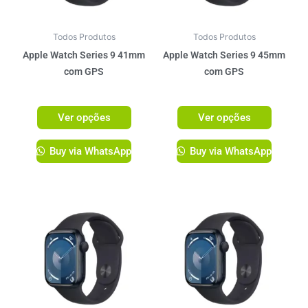
opções
opções
podem
podem
ser
ser
Todos Produtos
Todos Produtos
escolhidas
escolhi
Apple Watch Series 9 41mm
Apple Watch Series 9 45mm
na
na
com GPS
com GPS
página
página
R$
3.099,00
R$
3.299,00
do
do
Ver opções
Ver opções
produto
produto
Buy via WhatsApp
Buy via WhatsApp
Este
Este
produto
produto
tem
tem
várias
várias
variantes.
variante
As
As
opções
opções