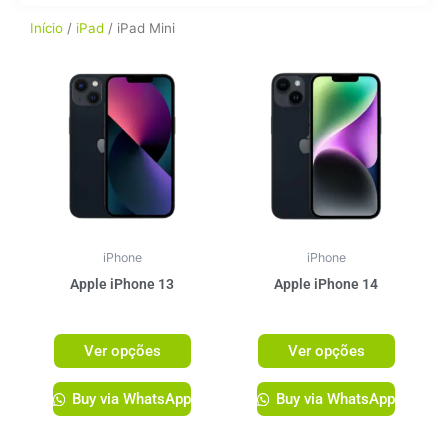
Início
/
iPad
/ iPad Mini
Este
Este
produto
produto
tem
tem
várias
várias
variantes.
variante
As
As
opções
opções
podem
podem
ser
ser
iPhone
iPhone
escolhidas
escolhi
Apple iPhone 13
Apple iPhone 14
na
na
R$
3.999,00
R$
4.499,00
página
página
Ver opções
Ver opções
do
do
produto
produto
Buy via WhatsApp
Buy via WhatsApp